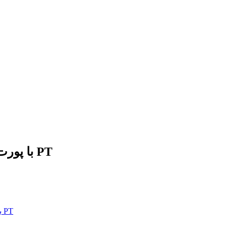
پک های برق هیدرولیک DC 24V48V60V72V با پورت PT