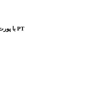
پک های برق هیدرولیک DC 24V48V60V72V با پورت PT