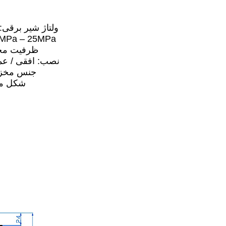
5).ولتاژ شیر برقی: 12 ولت / 24 ول
6).فشار سیستم: 1.6MPa – 25MPa
7).ظرفیت مخزن: 1.0 
8).نصب: افقی / ع
9).جنس مخز
10).شکل