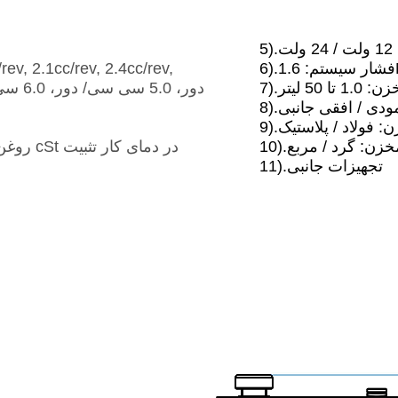
ت
تا 50 لیتر
مودی / افقی جانبی
ن: فولاد / پلاستیک
 مخزن: گرد / مربع
11).تجهیزات جانبی