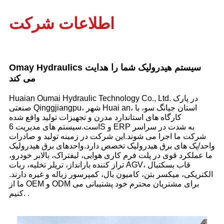
اطلاعات شرکت
Omay Hydraulics سیستم هیدرولیک شما را هدایت
می کند
Huaian Oumai Hydraulic Technology Co., Ltd. در پارک
صنعتی Qinggjiangpu، شهر Huai an، استان جیانگ سو، با
کارگاه های استاندارد مدرن و تجهیزات تولید واقع شده
است.سیستم های مدیریت 6S و ERP به شدت در سراسر
شرکت ما اجرا می شوند.این شرکت در زمینه تولید و صادرات
واحد/پک های برق هیدرولیک تخصص دارد.واحدهای برق هیدرولیک
ما عملکرد قوی در پلت فرم کاری هوایی، لیفتراک، بالابر خودرو،
تراز کننده بارانداز، تریلر تخلیه، ربات AGV، قاب بسکتبال
الکتریکی، میکسر بتن، کامیون بال، کمپرسور زباله و غیره دارند.
ما از OEM و ODM برای مشتریان محترم خود پشتیبانی می
کنیم. .